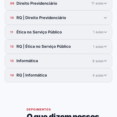
Direito Previdenciário
11 aulas
09
RQ | Direito Previdenciário
10
Ética no Serviço Público
1 aulas
11
RQ | Ética no Serviço Público
1 aulas
12
Informática
8 aulas
13
RQ | Informática
4 aulas
14
05
DEPOIMENTOS
O que dizem nossos