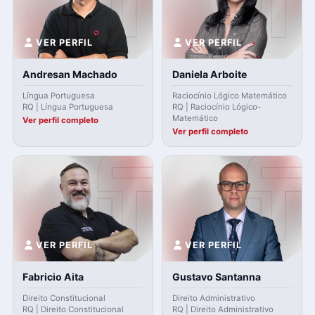
VER PERFIL
VER PERFIL
Andresan Machado
Daniela Arboite
Língua Portuguesa
Raciocínio Lógico Matemático
RQ | Língua Portuguesa
RQ | Raciocínio Lógico-
Matemático
Ver perfil completo
Ver perfil completo
VER PERFIL
VER PERFIL
Fabricio Aita
Gustavo Santanna
Direito Constitucional
Direito Administrativo
RQ | Direito Constitucional
RQ | Direito Administrativo