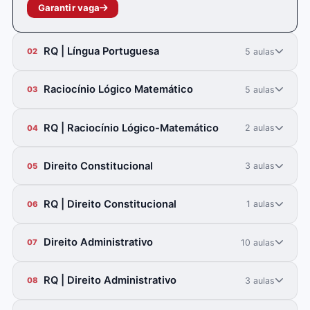
Garantir vaga
RQ | Língua Portuguesa
5 aulas
02
Raciocínio Lógico Matemático
5 aulas
03
RQ | Raciocínio Lógico-Matemático
2 aulas
04
Direito Constitucional
3 aulas
05
RQ | Direito Constitucional
1 aulas
06
Direito Administrativo
10 aulas
07
RQ | Direito Administrativo
3 aulas
08