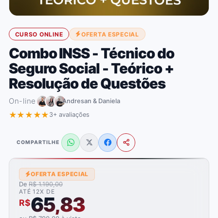
CURSO ONLINE
OFERTA ESPECIAL
Combo INSS - Técnico do
Seguro Social - Teórico +
Resolução de Questões
On-line
Andresan & Daniela
★★★★★
3+ avaliações
COMPARTILHE
OFERTA ESPECIAL
De
R$ 1.190,00
ATÉ 12X DE
65,83
R$