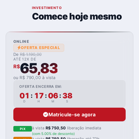
06
INVESTIMENTO
Comece hoje mesmo
ONLINE
OFERTA ESPECIAL
De
R$ 1.190,00
ATÉ 12X DE
65,83
R$
ou R$ 790,00 à vista
OFERTA ENCERRA EM:
01
17
06
37
:
:
:
D
H
M
S
Matricule-se agora
à vista
R$ 750,50
liberação imediata
PIX
(com 5.00% de desconto)
à vista
R$ 750,50
liberação até 72h