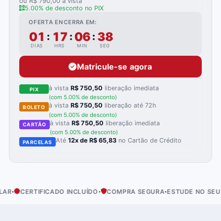
ou R$ 790,00 à vista
5.00% de desconto no PIX
OFERTA ENCERRA EM:
01
17
06
37
:
:
:
DIAS
HRS
MIN
SEG
Matricule-se agora
à vista
R$ 750,50
liberação imediata
PIX
(com 5.00% de desconto)
à vista
R$ 750,50
liberação até 72h
BOLETO
(com 5.00% de desconto)
à vista
R$ 750,50
liberação imediata
CARTÃO
(com 5.00% de desconto)
Até
12x de R$ 65,83
no Cartão de Crédito
PARCELAS
·
·
ERTIFICADO INCLUÍDO
COMPRA SEGURA
ESTUDE NO SEU RITMO