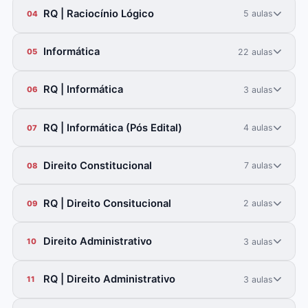
RQ | Raciocínio Lógico
5 aulas
04
Informática
22 aulas
05
RQ | Informática
3 aulas
06
RQ | Informática (Pós Edital)
4 aulas
07
Direito Constitucional
7 aulas
08
RQ | Direito Consitucional
2 aulas
09
Direito Administrativo
3 aulas
10
RQ | Direito Administrativo
3 aulas
11