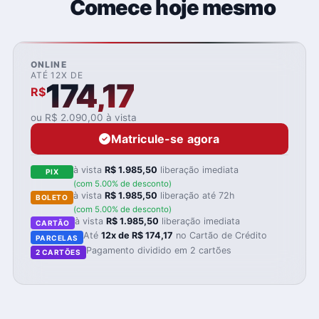
Comece hoje mesmo
ONLINE
ATÉ 12X DE
174,17
R$
ou R$ 2.090,00 à vista
Matricule-se agora
à vista
R$ 1.985,50
liberação imediata
PIX
(com 5.00% de desconto)
à vista
R$ 1.985,50
liberação até 72h
BOLETO
(com 5.00% de desconto)
à vista
R$ 1.985,50
liberação imediata
CARTÃO
Até
12x de R$ 174,17
no Cartão de Crédito
PARCELAS
Pagamento dividido em 2 cartões
2 CARTÕES