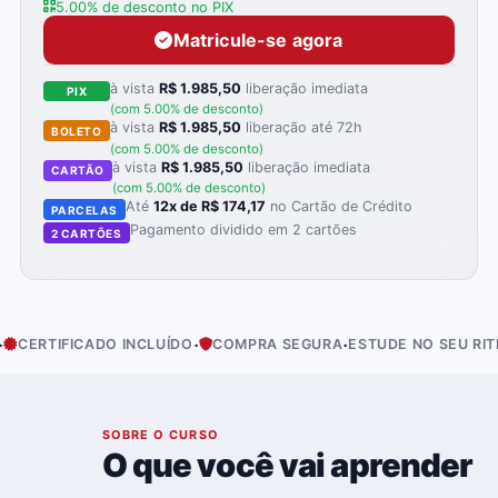
5.00% de desconto no PIX
Matricule-se agora
à vista
R$ 1.985,50
liberação imediata
PIX
(com 5.00% de desconto)
à vista
R$ 1.985,50
liberação até 72h
BOLETO
(com 5.00% de desconto)
à vista
R$ 1.985,50
liberação imediata
CARTÃO
(com 5.00% de desconto)
Até
12x de R$ 174,17
no Cartão de Crédito
PARCELAS
Pagamento dividido em 2 cartões
2 CARTÕES
·
·
·
ICADO INCLUÍDO
COMPRA SEGURA
ESTUDE NO SEU RITMO
ACE
01
SOBRE O CURSO
O que você vai aprender