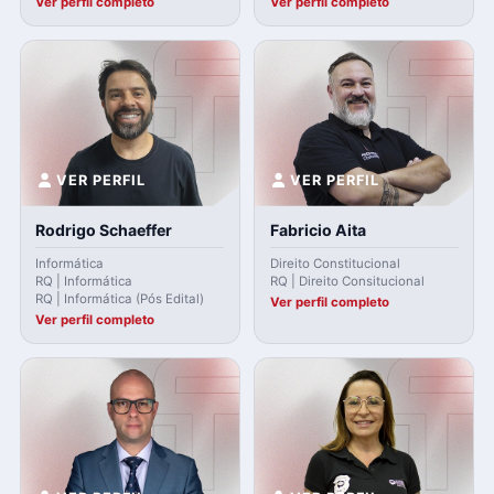
Ver perfil completo
Ver perfil completo
VER PERFIL
VER PERFIL
Rodrigo Schaeffer
Fabricio Aita
Informática
Direito Constitucional
RQ | Informática
RQ | Direito Consitucional
RQ | Informática (Pós Edital)
Ver perfil completo
Ver perfil completo