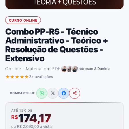
CURSO ONLINE
Combo PP-RS - Técnico
Administrativo - Teórico +
Resolução de Questões -
Extensivo
On-line - Material em PDF
Andresan & Daniela
★★★★★
3+ avaliações
COMPARTILHE
ATÉ 12X DE
174,17
R$
ou R$ 2.090,00 à vista