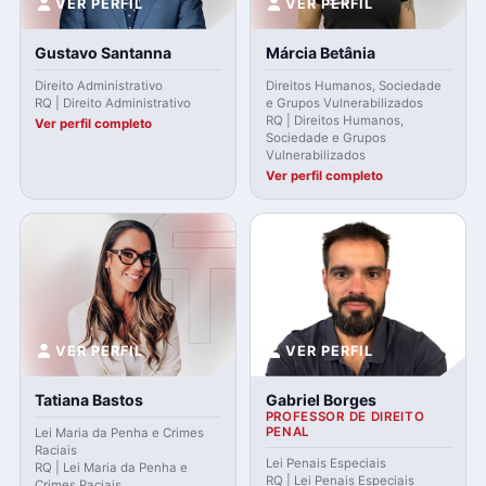
VER PERFIL
VER PERFIL
Gustavo Santanna
Márcia Betânia
Direito Administrativo
Direitos Humanos, Sociedade
RQ | Direito Administrativo
e Grupos Vulnerabilizados
RQ | Direitos Humanos,
Ver perfil completo
Sociedade e Grupos
Vulnerabilizados
Ver perfil completo
VER PERFIL
VER PERFIL
Tatiana Bastos
Gabriel Borges
PROFESSOR DE DIREITO
PENAL
Lei Maria da Penha e Crimes
Raciais
Lei Penais Especiais
RQ | Lei Maria da Penha e
RQ | Lei Penais Especiais
Crimes Raciais