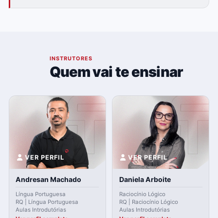
03
INSTRUTORES
Quem vai te ensinar
VER PERFIL
VER PERFIL
Andresan Machado
Daniela Arboite
Língua Portuguesa
Raciocínio Lógico
RQ | Língua Portuguesa
RQ | Raciocínio Lógico
Aulas Introdutórias
Aulas Introdutórias