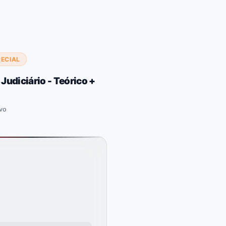
PECIAL
udiciário - Teórico +
vo