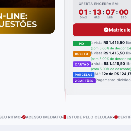
OFERTA ENCERRA EM:
01
13
06
59
:
:
:
DIAS
HRS
MIN
SEG
Matricul
à vista
R$ 1.415,50
lib
PIX
(com 5.00% de desconto)
à vista
R$ 1.415,50
lib
BOLETO
(com 5.00% de desconto)
à vista
R$ 1.415,50
lib
CARTÃO
(com 5.00% de desconto
Até
12x de R$ 124,1
PARCELAS
Pagamento dividido
2 CARTÕES
·
·
ACESSO IMEDIATO
ESTUDE PELO CELULAR
CERTIFICADO INCL