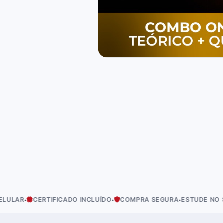
·
·
·
RTIFICADO INCLUÍDO
COMPRA SEGURA
ESTUDE NO SEU RITMO