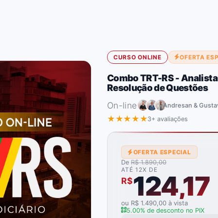
CURSO ONLINE
OFERTA ES
Combo TRT-RS - Analista J
Resolução de Questões
On-line
Andresan & Gusta
★★★★★
3+ avaliações
OFERTA ESPECIAL
De
R$ 1.890,00
ATÉ 12X DE
124,17
R$
ou R$ 1.490,00 à vista
5.00% de desconto no PIX