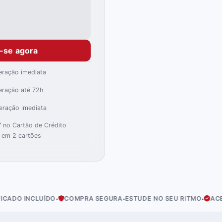
e-se agora
eração imediata
eração até 72h
eração imediata
)
7
no Cartão de Crédito
 em 2 cartões
·
·
·
UÍDO
COMPRA SEGURA
ESTUDE NO SEU RITMO
ACESSO IMEDI