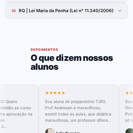
RQ | Lei Maria da Penha (Lei n° 11.340/2006)
32
06
DEPOIMENTOS
O que dizem nossos
alunos
★★★★★
★★★★★
Sou aluna do preparatório TJRS.
Sou aluna do prep
rso
Prof Andresan é maravilhoso,
Ontem fui convoc
 na
assisti todas as aulas, que didática
Polícia Civil do Es
maravilhosa, um professor difere…
só tenho a agrade