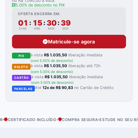
ou R$ 1.090,00 à vista
5.00% de desconto no PIX
OFERTA ENCERRA EM:
01
15
30
37
:
:
:
DIAS
HRS
MIN
SEG
Matricule-se agora
à vista
R$ 1.035,50
liberação imediata
PIX
(com 5.00% de desconto)
à vista
R$ 1.035,50
liberação até 72h
BOLETO
(com 5.00% de desconto)
à vista
R$ 1.035,50
liberação imediata
CARTÃO
(com 5.00% de desconto)
Até
12x de R$ 90,83
no Cartão de Crédito
PARCELAS
·
·
·
FICADO INCLUÍDO
COMPRA SEGURA
ESTUDE NO SEU RITMO
AC