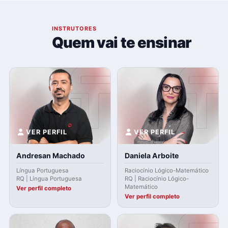
03
INSTRUTORES
Quem vai te ensinar
VER PERFIL
VER PERFIL
Andresan Machado
Daniela Arboite
Língua Portuguesa
Raciocínio Lógico-Matemático
RQ | Língua Portuguesa
RQ | Raciocínio Lógico-
Matemático
Ver perfil completo
Ver perfil completo