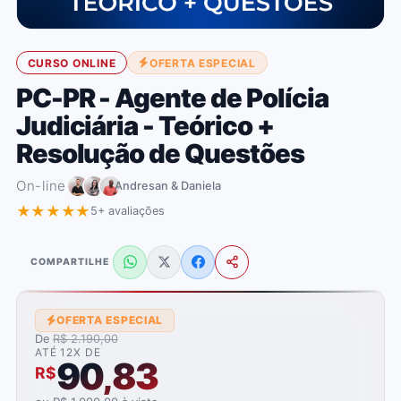
CURSO ONLINE
OFERTA ESPECIAL
PC-PR - Agente de Polícia
Judiciária - Teórico +
Resolução de Questões
On-line
Andresan & Daniela
★★★★★
5+ avaliações
COMPARTILHE
OFERTA ESPECIAL
De
R$ 2.190,00
ATÉ 12X DE
90,83
R$