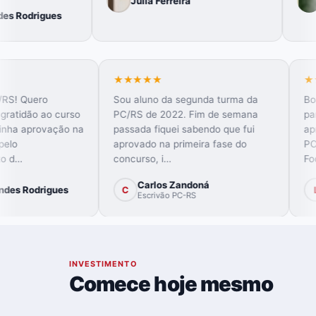
Julia Ferreira
Isadora
★★★★
★★★★★
u aluna da PC/RS! Quero
Sou aluno da segunda turma 
pressar minha gratidão ao curso
PC/RS de 2022. Fim de sema
dresan pela minha aprovação na
passada fiquei sabendo que fu
RS! Obrigada pelo
aprovado na primeira fase do
mprometimento d…
concurso, i…
Carlos Zandoná
Bruna Fagundes Rodrigues
C
Escrivão PC-RS
07
INVESTIMENTO
Comece hoje mesmo