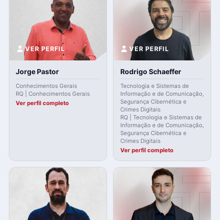
VER PERFIL
VER PERFIL
Jorge Pastor
Rodrigo Schaeffer
Conhecimentos Gerais
Tecnologia e Sistemas de
RQ | Conhecimentos Gerais
Informação e de Comunicação,
Segurança Cibernética e
Ver perfil completo
Crimes Digitais
RQ | Tecnologia e Sistemas de
Informação e de Comunicação,
Segurança Cibernética e
Crimes Digitais
Ver perfil completo