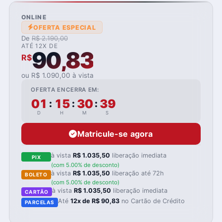
ONLINE
OFERTA ESPECIAL
De
R$ 2.190,00
ATÉ 12X DE
90,83
R$
ou R$ 1.090,00 à vista
OFERTA ENCERRA EM:
01
15
30
37
:
:
:
D
H
M
S
Matricule-se agora
à vista
R$ 1.035,50
liberação imediata
PIX
(com 5.00% de desconto)
à vista
R$ 1.035,50
liberação até 72h
BOLETO
(com 5.00% de desconto)
à vista
R$ 1.035,50
liberação imediata
CARTÃO
Até
12x de R$ 90,83
no Cartão de Crédito
PARCELAS