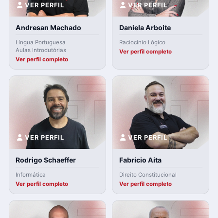
VER PERFIL
VER PERFIL
Andresan Machado
Daniela Arboite
Língua Portuguesa
Raciocínio Lógico
Aulas Introdutórias
Ver perfil completo
Ver perfil completo
VER PERFIL
VER PERFIL
Rodrigo Schaeffer
Fabricio Aita
Informática
Direito Constitucional
Ver perfil completo
Ver perfil completo