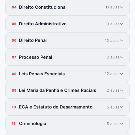
Direito Constitucional
11 aulas
04
Direito Administrativo
9 aulas
05
Direito Penal
12 aulas
06
Processo Penal
12 aulas
07
Leis Penais Especiais
12 aulas
08
Lei Maria da Penha e Crimes Raciais
2 aulas
09
ECA e Estatuto do Desarmamento
5 aulas
10
Criminologia
5 aulas
11