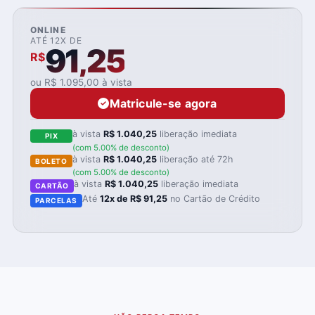
ONLINE
ATÉ 12X DE
91,25
R$
ou R$ 1.095,00 à vista
Matricule-se agora
à vista
R$ 1.040,25
liberação imediata
PIX
(com 5.00% de desconto)
à vista
R$ 1.040,25
liberação até 72h
BOLETO
(com 5.00% de desconto)
à vista
R$ 1.040,25
liberação imediata
CARTÃO
Até
12x de R$ 91,25
no Cartão de Crédito
PARCELAS