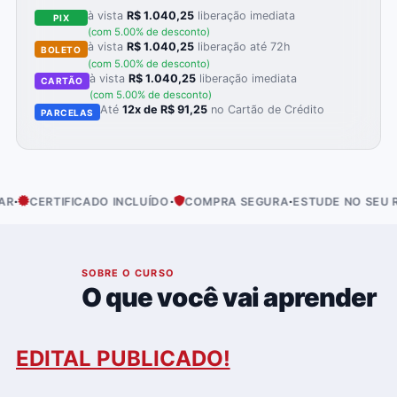
à vista
R$ 1.040,25
liberação imediata
PIX
(com 5.00% de desconto)
à vista
R$ 1.040,25
liberação até 72h
BOLETO
(com 5.00% de desconto)
à vista
R$ 1.040,25
liberação imediata
CARTÃO
(com 5.00% de desconto)
Até
12x de R$ 91,25
no Cartão de Crédito
PARCELAS
·
·
·
TIFICADO INCLUÍDO
COMPRA SEGURA
ESTUDE NO SEU RITMO
01
SOBRE O CURSO
O que você vai aprender
EDITAL PUBLICADO!