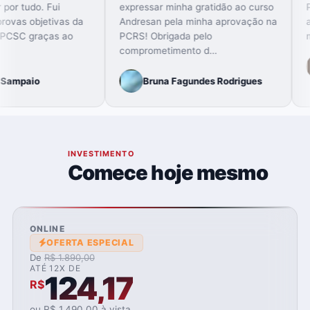
para agradecer por tudo. Fui
expressar minha grat
aprovado nas provas objetivas da
Andresan pela minha
PCRS, PCES e PCSC graças ao
PCRS! Obrigada pelo
Foco Total…
comprometimento d…
Leonardo Sampaio
Bruna Fagundes 
L
07
INVESTIMENTO
Comece hoje mesmo
ONLINE
OFERTA ESPECIAL
De
R$ 1.890,00
ATÉ 12X DE
124,17
R$
ou R$ 1.490,00 à vista