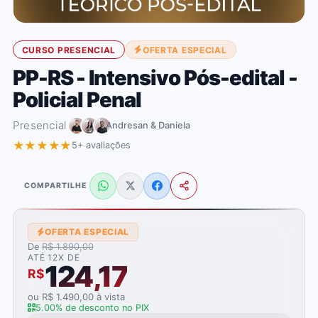
CURSO PRESENCIAL
OFERTA ESPECIAL
PP-RS - Intensivo Pós-edital -
Policial Penal
Presencial
Andresan & Daniela
★★★★★
5+ avaliações
COMPARTILHE
OFERTA ESPECIAL
De
R$ 1.890,00
ATÉ 12X DE
124,17
R$
ou R$ 1.490,00 à vista
5.00% de desconto no PIX