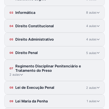
Informática
8 aulas
03
Direito Constitucional
4 aulas
04
Direito Administrativo
4 aulas
05
Direito Penal
5 aulas
06
Regimento Disciplinar Penitenciário e
07
Tratamento do Preso
2 aulas
Lei de Execução Penal
2 aulas
08
Lei Maria da Penha
1 aulas
09