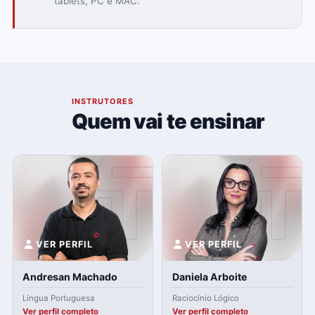
tablets, PC e MAC.
03
INSTRUTORES
Quem vai te ensinar
VER PERFIL
VER PERFIL
Andresan Machado
Daniela Arboite
Língua Portuguesa
Raciocínio Lógico
Ver perfil completo
Ver perfil completo