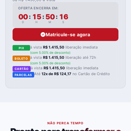
OFERTA ENCERRA EM:
00
15
50
14
:
:
:
D
H
M
S
Matricule-se agora
à vista
R$ 1.415,50
liberação imediata
PIX
(com 5.00% de desconto)
à vista
R$ 1.415,50
liberação até 72h
BOLETO
(com 5.00% de desconto)
à vista
R$ 1.415,50
liberação imediata
CARTÃO
Até
12x de R$ 124,17
no Cartão de Crédito
PARCELAS
NÃO PERCA TEMPO