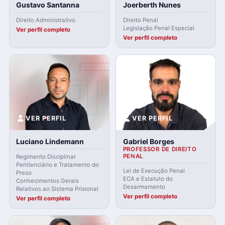
Gustavo Santanna
Joerberth Nunes
Direito Administrativo
Direito Penal
Legislação Penal Especial
Ver perfil completo
Ver perfil completo
VER PERFIL
VER PERFIL
Luciano Lindemann
Gabriel Borges
PROFESSOR DE DIREITO
PENAL
Regimento Disciplinar
Penitenciário e Tratamento do
Lei de Execução Penal
Preso
ECA e Estatuto do
Conhecimentos Gerais
Desarmamento
Relativos ao Sistema Prisional
Ver perfil completo
Ver perfil completo