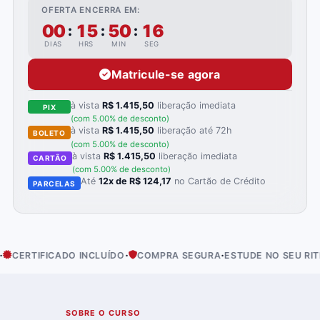
OFERTA ENCERRA EM:
00
15
50
14
:
:
:
DIAS
HRS
MIN
SEG
Matricule-se agora
à vista
R$ 1.415,50
liberação imediata
PIX
(com 5.00% de desconto)
à vista
R$ 1.415,50
liberação até 72h
BOLETO
(com 5.00% de desconto)
à vista
R$ 1.415,50
liberação imediata
CARTÃO
(com 5.00% de desconto)
Até
12x de R$ 124,17
no Cartão de Crédito
PARCELAS
·
·
·
O INCLUÍDO
COMPRA SEGURA
ESTUDE NO SEU RITMO
ACESSO 
SOBRE O CURSO