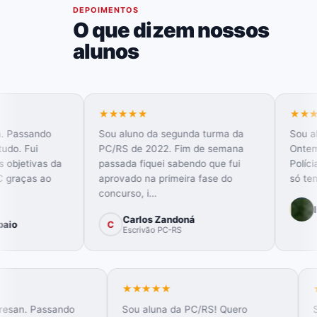
06
DEPOIMENTOS
O que dizem nossos
alunos
★★★★★
★★★★★
Sou aluno da segunda turma da
Sou aluna do preparatório
PC/RS de 2022. Fim de semana
Ontem fui convocada pelo
passada fiquei sabendo que fui
Polícia Civil do Espírito Sa
aprovado na primeira fase do
só tenho a agradecer. Eu 
concurso, i…
Isadora
Carlos Zandoná
C
Escrivão PC-RS
★★★★★
★★★★★
Boa tarde, Andresan. Passando
Sou aluna da PC/RS! 