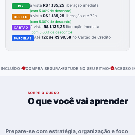
à vista
R$ 1.135,25
liberação imediata
PIX
(com 5.00% de desconto)
à vista
R$ 1.135,25
liberação até 72h
BOLETO
(com 5.00% de desconto)
à vista
R$ 1.135,25
liberação imediata
CARTÃO
(com 5.00% de desconto)
Até
12x de R$ 99,58
no Cartão de Crédito
PARCELAS
·
·
·
DO
COMPRA SEGURA
ESTUDE NO SEU RITMO
ACESSO IMEDIAT
01
SOBRE O CURSO
O que você vai aprender
Prepare-se com estratégia, organização e foco