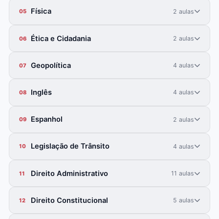
Física
2 aulas
05
Ética e Cidadania
2 aulas
06
Geopolítica
4 aulas
07
Inglês
4 aulas
08
Espanhol
2 aulas
09
Legislação de Trânsito
4 aulas
10
Direito Administrativo
11 aulas
11
Direito Constitucional
5 aulas
12