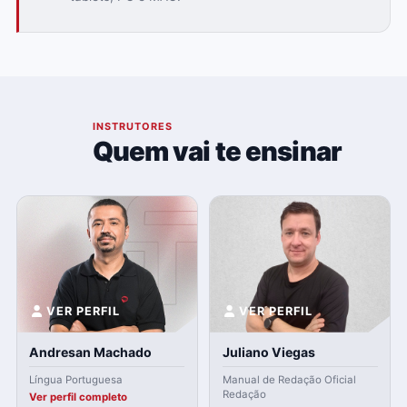
03
INSTRUTORES
Quem vai te ensinar
VER PERFIL
VER PERFIL
Andresan Machado
Juliano Viegas
Língua Portuguesa
Manual de Redação Oficial
Redação
Ver perfil completo