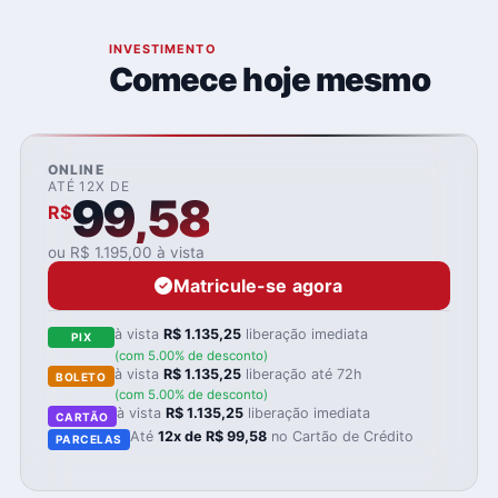
07
INVESTIMENTO
Comece hoje mesmo
ONLINE
ATÉ 12X DE
99,58
R$
ou R$ 1.195,00 à vista
Matricule-se agora
à vista
R$ 1.135,25
liberação imediata
PIX
(com 5.00% de desconto)
à vista
R$ 1.135,25
liberação até 72h
BOLETO
(com 5.00% de desconto)
à vista
R$ 1.135,25
liberação imediata
CARTÃO
Até
12x de R$ 99,58
no Cartão de Crédito
PARCELAS